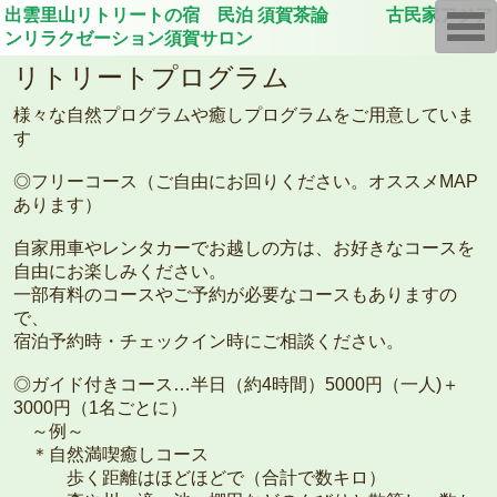
出雲里山リトリートの宿 民泊 須賀茶論 古民家アジア
T
o
ンリラクゼーション須賀サロン
g
g
リトリートプログラム
l
e
様々な自然プログラムや癒しプログラムをご用意していま
n
a
す
v
i
◎フリーコース（ご自由にお回りください。オススメMAP
g
a
あります）
t
i
自家用車やレンタカーでお越しの方は、お好きなコースを
o
n
自由にお楽しみください。
一部有料のコースやご予約が必要なコースもありますの
で、
宿泊予約時・チェックイン時にご相談ください。
◎ガイド付きコース…半日（約4時間）5000円（一人)＋
3000円（1名ごとに）
～例～
＊自然満喫癒しコース
歩く距離はほどほどで（合計で数キロ）